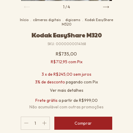
1
/
4
Início
.
câmeras digitais
.
digicams
.
Kodak EasyShare
M320
Kodak EasyShare M320
SKU:
0000000014168
R$735,00
R$712,95
com
Pix
3
x de
R$245,00
sem juros
3% de desconto
pagando com Pix
Ver mais detalhes
Frete grátis
a partir de
R$999,00
Não acumulável com outras promoções