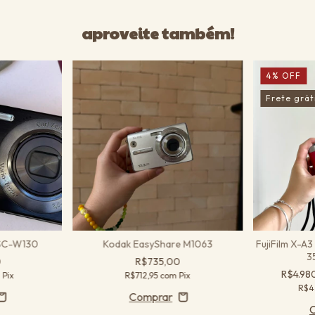
aproveite também!
4
%
OFF
Frete grát
DSC-W130
Kodak EasyShare M1063
FujiFilm X-A3
3
0
R$735,00
R$4.98
m
Pix
R$712,95
com
Pix
R$4