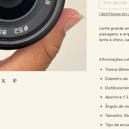
I don't know my
Lente grande an
paisagens, e ar
lente é ótimo, 
Informações sob
Tokina 28mm 
Diametro do 
Distância mí
Abertura: f 2
Ângulo de vis
Tamanho: 3
Tipo de enca