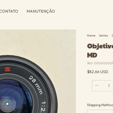
CONTATO
MANUTENÇÃO
Home
.
lentes
.
Objetiv
MD
SKU:
000000001
$82.66 USD
Shipping for
Shipping Metho