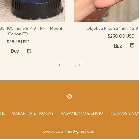
 35-105 mm 3.8-4.8 - MF - Mount
Objetiva Nikon 24 mm 1:2.8
Canon FD
$230.00 USD
$68.28 USD
TE
GARANTIA & TROCAS
PAGAMENTO & ENVIO
TERMOS & CO
puxandoofilme@gmail.com