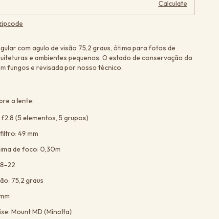
Calculate
 zipcode
gular com agulo de visão 75,2 graus, ótima para fotos de
quiteturas e ambientes pequenos. O estado de conservação da
sem fungos e revisada por nosso técnico.
re a lente:
f2.8 (5 elementos, 5 grupos)
filtro: 49 mm
nima de foco: 0,30m
.8-22
ão: 75,2 graus
6mm
ixe: Mount MD (Minolta)